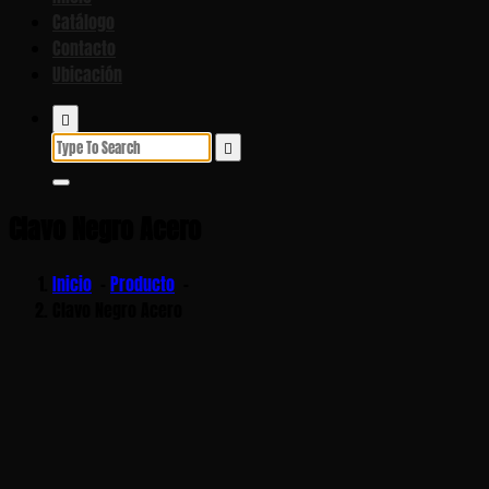
Catálogo
Contacto
Ubicación
Search
for:
Clavo Negro Acero
Inicio
-
Producto
-
Clavo Negro Acero