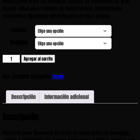
penetración firme sin doblarse, incluso en materiales de gran
dureza. Ideal para trabajos de construcción, instalaciones
eléctricas y fijaciones estructurales en obra gruesa.
Tamaño
Cantidad
Clavo
Agregar al carrito
Negro
Acero
SKU:
CLAA000
Categoría:
Clavo
cantidad
Descripción
Información adicional
Descripción
Diseñado para fijaciones directas en superficies de hormigón,