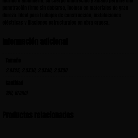
ladrillo o albañilería. Su cuerpo endurecido y afilado permite una
penetración firme sin doblarse, incluso en materiales de gran
dureza. Ideal para trabajos de construcción, instalaciones
eléctricas y fijaciones estructurales en obra gruesa.
Información adicional
Tamaño
2.0X25, 2.5X30, 2.5X40, 2.5X50
Cantidad
100, Granel
Productos relacionados
Este