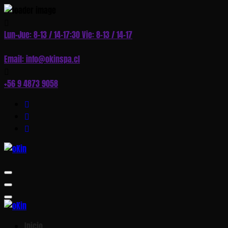
Skip
to
Lun–Jue: 8–13 / 14–17:30 Vie: 8–13 / 14–17
Content
Email: info@okinspa.cl
+56 9 4873 9058
Inicio