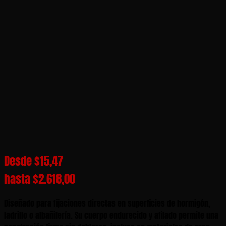
Desde
$
15,47
hasta
$
2.618,00
Diseñado para fijaciones directas en superficies de hormigón,
ladrillo o albañilería. Su cuerpo endurecido y afilado permite una