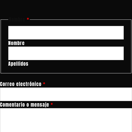
Nombre
*
Nombre
Apellidos
Correo electrónico
*
y
Comentario o mensaje
*
Comentario
mensaje