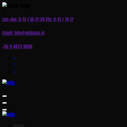
Skip
to
Lun–Jue: 8–13 / 14–17:30 Vie: 8–13 / 14–17
Content
Email: info@okinspa.cl
+56 9 4873 9058
Inicio