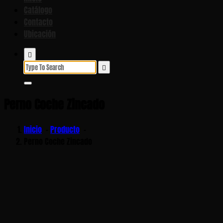
Catálogo
Contacto
Ubicación
Search
for:
Perno Coche Zincado
Inicio
-
Producto
-
Perno Coche Zincado