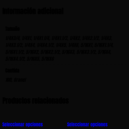
Información adicional
Tamaño
1/4X3/4, 1/4X1, 1/4X1.1/4, 1/4X1.1/2, 1/4X2, 1/4X2.1/2, 1/4X3,
1/4X3.1/2, 1/4X4, 1/4X4.1/2, 1/4X5, 1/4X6, 5/16X1, 5/16X1.1/4,
5/16X1.1/2, 5/16X2, 5/16X2.1/2, 5/16X3, 5/16X3.1/2, 5/16X4,
5/16X4.1/2, 5/16X5, 5/16X6
Cantida
100, Granel
Productos relacionados
Este
Este
Seleccionar opciones
Seleccionar opciones
producto
producto