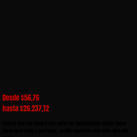
Desde
$
56,76
hasta
$
26.237,12
Cabeza lisa sin ranura que evita ser desmontado desde fuera
ideal para rejas y portones, cuello cuadrado que evita giro del