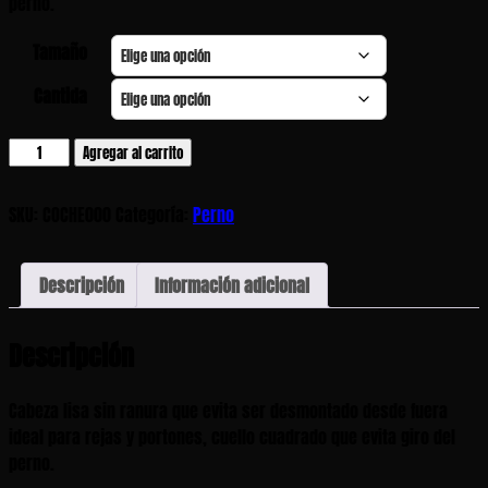
perno.
Tamaño
Cantida
Perno
Agregar al carrito
Coche
Zincado
SKU:
COCHE000
Categoría:
Perno
cantidad
Descripción
Información adicional
Descripción
Cabeza lisa sin ranura que evita ser desmontado desde fuera
ideal para rejas y portones, cuello cuadrado que evita giro del
perno.