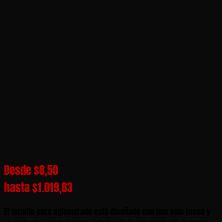
Desde
$
8,50
hasta
$
1.019,83
El tornillo para aglomerado está diseñado con una sola rosca y