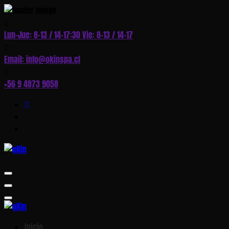
Skip
to
Lun–Jue: 8–13 / 14–17:30 Vie: 8–13 / 14–17
Content
Email: info@okinspa.cl
+56 9 4873 9058
Inicio