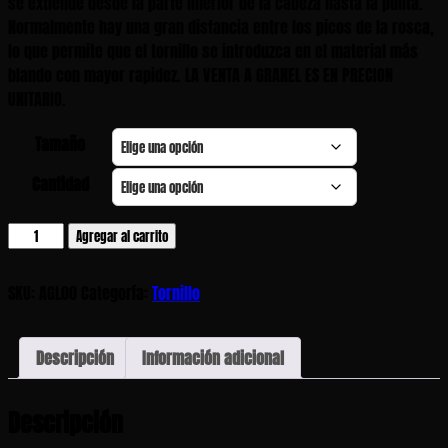
se extiende desde la parte inferior de la cabeza hasta la punta.
Normalmente hay una gran distancia entre los picos de la rosca,
lo que permite que el tornillo se introduzca en el material más
blando con mayor rapidez. LA VENTA A GRANEL ES EN PRECION
UNITARIO.
Tamaño
Cantidad
Tornillo
Agregar al carrito
Aglomerado
amarillo
SKU:
AGL00
Categoría:
Tornillo
cantidad
Descripción
Información adicional
Descripción