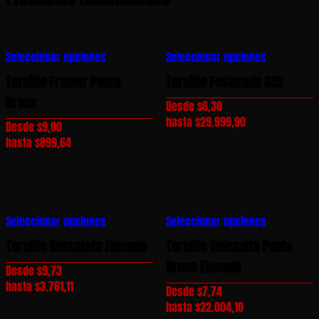
Este
Este
Seleccionar opciones
Seleccionar opciones
producto
producto
tiene
tiene
Tornillo Framer Punta
Tornillo Fosfatado CRS
múltiples
múltiples
Broca
Desde
$
6,30
variantes.
variantes.
hasta
$
29.999,90
Desde
$
9,00
Las
Las
hasta
$
899,64
opciones
opciones
se
se
pueden
pueden
elegir
elegir
Este
Este
en
en
Seleccionar opciones
Seleccionar opciones
producto
producto
la
la
tiene
tiene
Tornillo Roscalata Zincado
Tornillo Volcanita Punta
página
página
múltiples
múltiples
Broca Zincado
de
de
Desde
$
9,73
variantes.
variantes.
producto
producto
hasta
$
3.761,11
Desde
$
7,74
Las
Las
hasta
$
22.004,10
opciones
opciones