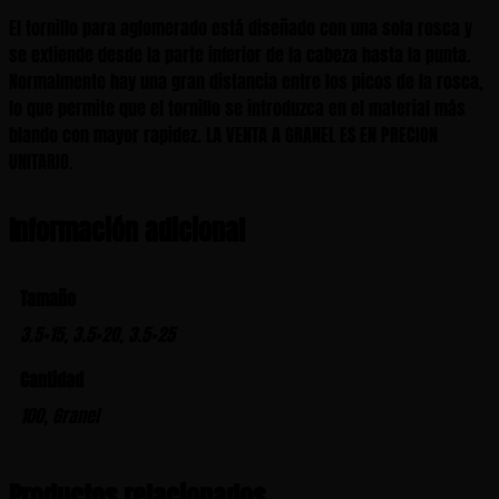
El tornillo para aglomerado está diseñado con una sola rosca y
se extiende desde la parte inferior de la cabeza hasta la punta.
Normalmente hay una gran distancia entre los picos de la rosca,
lo que permite que el tornillo se introduzca en el material más
blando con mayor rapidez. LA VENTA A GRANEL ES EN PRECION
UNITARIO.
Información adicional
Tamaño
3.5×15, 3.5×20, 3.5×25
Cantidad
100, Granel
Productos relacionados