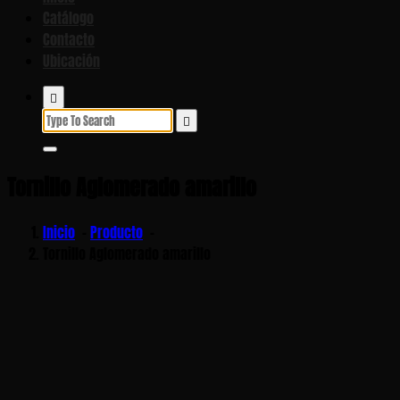
Catálogo
Contacto
Ubicación
Search
for:
Tornillo Aglomerado amarillo
Inicio
-
Producto
-
Tornillo Aglomerado amarillo