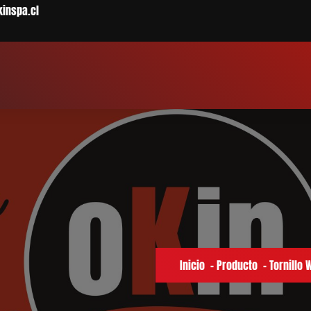
kinspa.cl
Inicio
-
Producto
-
Tornillo 