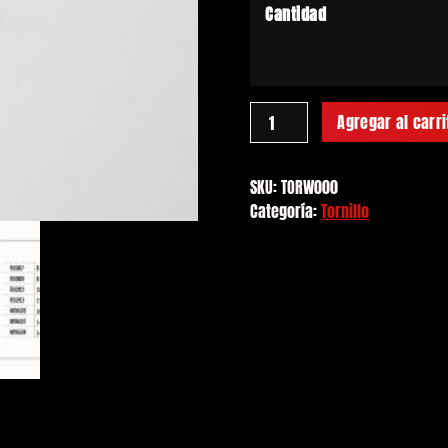
Cantidad
Tornillo
Agregar al carri
Wings
cantidad
SKU:
TORW000
Categoría:
Tornillo