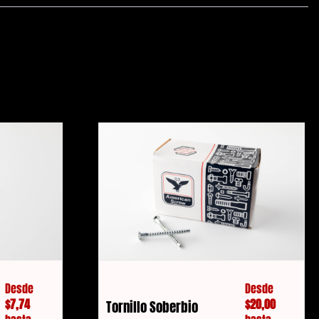
Desde
Desde
$
7,74
$
20,00
Tornillo Soberbio