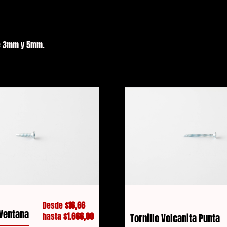
re 3mm y 5mm.
Desde
$
16,66
 Ventana
hasta
$
1.666,00
Tornillo Volcanita Punta