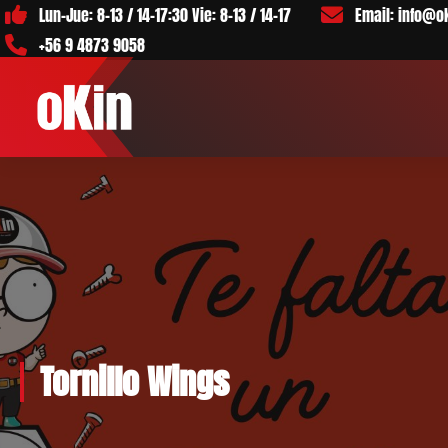
Skip
Lun–Jue: 8–13 / 14–17:30 Vie: 8–13 / 14–17
Email: info@o
to
+56 9 4873 9058
Content
Tornillo Wings